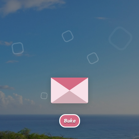
Alooo
Kamuu! ✨
Buka