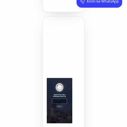
Kirim ke WhatsApp
S.id/dihidupmu
-
Apakah
Kehadiranku
Membuat
Kamu
Bahagia?
🥹
💕
Aku
mau
nanya
bolee??
🫶
🏻