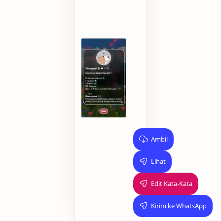
Antara
1
Bumi
🌏
Dan...
7
Triliun
Jumlah
Manusia
♂️♀️
Ambil
Lihat
Edit Kata-Kata
Kirim ke WhatsApp