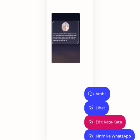
🫶
🏻
💞
Maafin
aku
ya
kalau
aku
sering
bikin
salah..
Ambil
Lihat
Edit Kata-Kata
Kirim ke WhatsApp