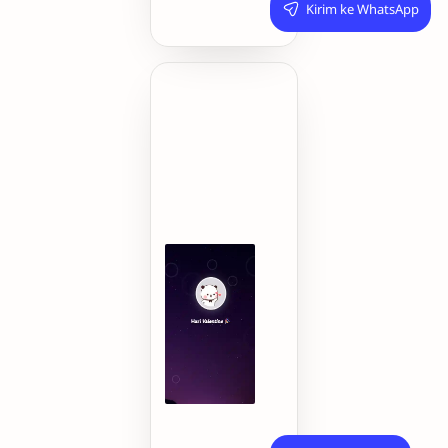
Kirim ke WhatsApp
Ini
Adalah
Hari
yang
Sangat
Spesial
🥳
🗓️
14
Februari
-
Hari
Valentine!
🎉