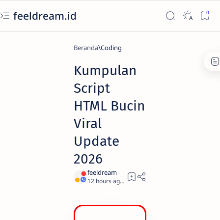
feeldream.id
Beranda
Coding
Kumpulan
Script
HTML Bucin
Viral
Update
2026
12 hours ago
63