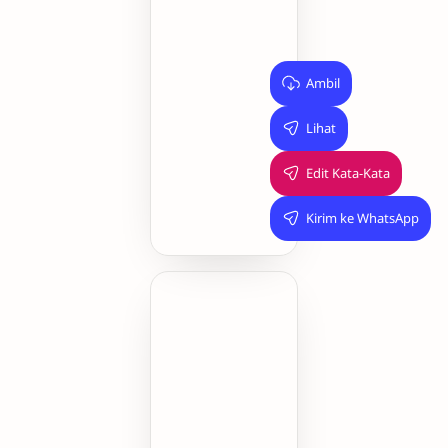
😝
🫶
Ambil
Lihat
Edit Kata-Kata
Kirim ke WhatsApp
Tangkap
50
hati
sebelum
waktu
abis!