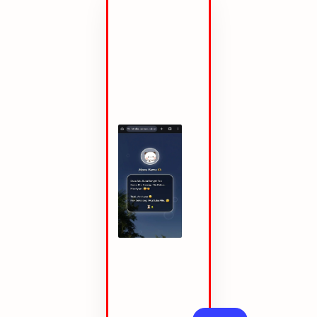
S.id/sukabanget
-
Dulu
Aku
Suka
Banget
Sama
Mie
Goreng,
Mie
Rebus...
Tapi,
Kok
Sekarang
Aku
Suka
Mie...
🫢