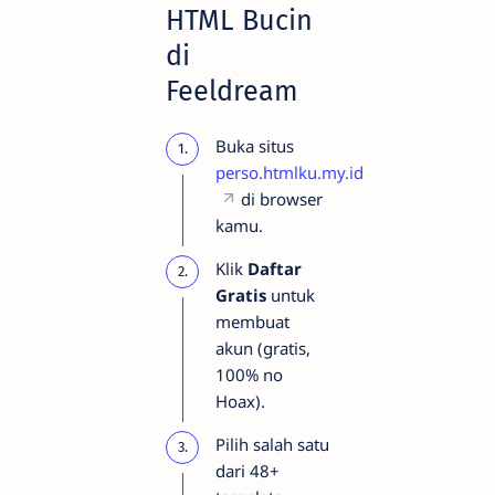
HTML Bucin
di
Feeldream
Buka situs
perso.htmlku.my.id
di browser
kamu.
Klik
Daftar
Gratis
untuk
membuat
akun (gratis,
100% no
Hoax).
Pilih salah satu
dari 48+