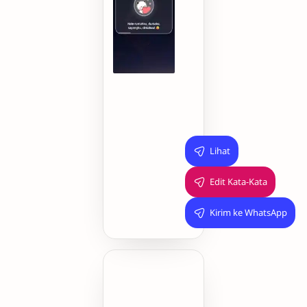
memberi
banyak
kebahagiaan
di
hidupku,
mungkin
...
🫶
🏻
Lihat
Edit Kata-Kata
Kirim ke WhatsApp
Happy
Birthday