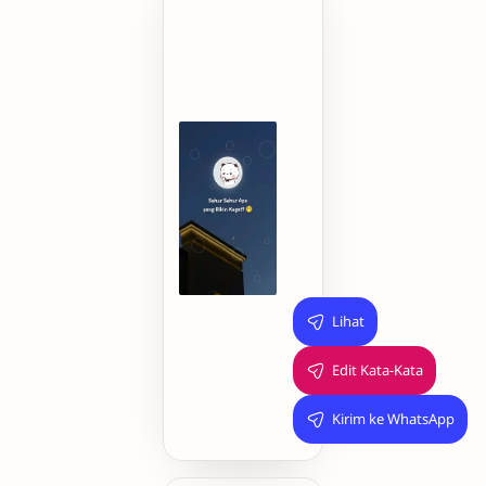
Sahur,
Sahur
Apa
yang
Bikin
Kaget?
🤣
Sahur
khan,
Cuakkss
👀
Lihat
Edit Kata-Kata
Kirim ke WhatsApp