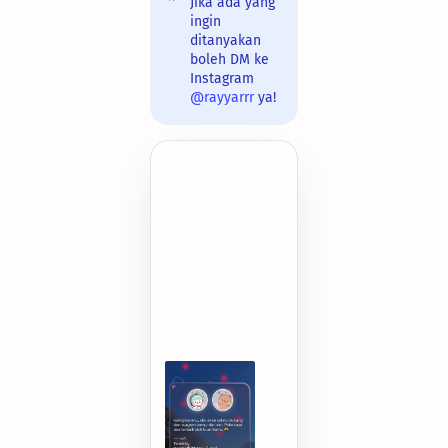
Jika ada yang
ingin
ditanyakan
boleh DM ke
Instagram
@rayyarrr
ya!
S.id/untukhbd
—
Happy
Birthday
Bestie!
🥳
Di
umur
yang
baru
ini,
semoga