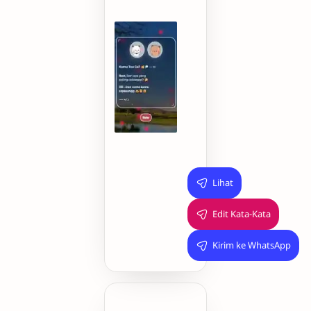
🤔
iiiii
—
kan
cuma
kamu
sayaaangg
🫶
🤭
😋
Lihat
Edit Kata-Kata
Kirim ke WhatsApp