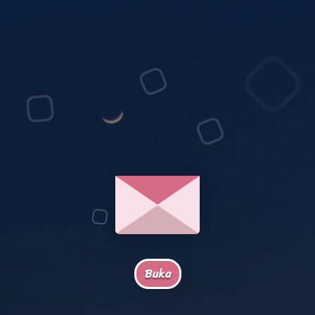
Alooo
Kamuu! ✨
Buka