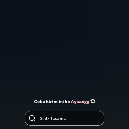
Coba kirim ini ke
Ayaangg
💞
S.id/itusama