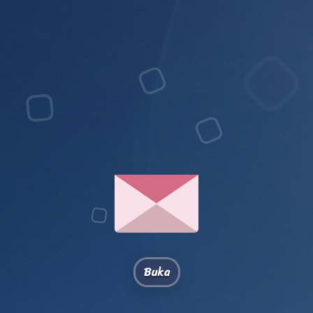
Alooo
Kamuu! ✨
Buka